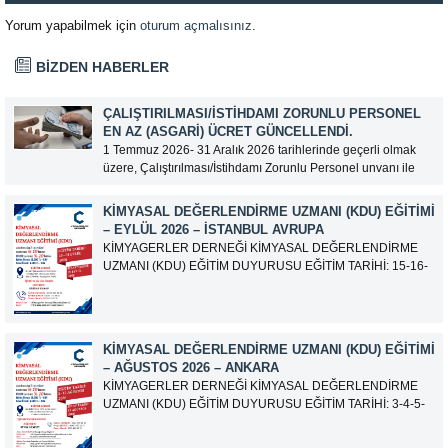
Yorum yapabilmek için
oturum açmalısınız
.
BİZDEN HABERLER
ÇALIŞTIRILMASI/İSTIHDAMI ZORUNLU PERSONEL
EN AZ (ASGARI) ÜCRET GÜNCELLENDI.
1 Temmuz 2026- 31 Aralık 2026 tarihlerinde geçerli olmak
üzere, Çalıştırılması/İstihdamı Zorunlu Personel unvanı ile
tam zamanlı olarak çalışan üyelerimizin asgari aylık net
ücreti 95.500,00 TL (Doksan Beş Bin Beş Yüz Türk Lirası)
KIMYASAL DEĞERLENDIRME UZMANI (KDU) EĞITIMI
olarak güncellemiştir.
– EYLÜL 2026 – İSTANBUL AVRUPA
KİMYAGERLER DERNEĞİ KİMYASAL DEĞERLENDİRME
UZMANI (KDU) EĞİTİM DUYURUSU EĞİTİM TARİHİ: 15-16-
17-18-21-22-23-24 Eylül 2026 SINAV TARİHİ: 25 Eylül 2026
ADRES: Atatürk Bulvarı İkitelli OSB Giyim Sanatkarları Sitesi
2.ada B Blok Kat:6 No:604/1 Başakşehir 34490 İSTANBUL
EĞİTMEN: Serdar KASAP İLETİŞİM:
KIMYASAL DEĞERLENDIRME UZMANI (KDU) EĞITIMI
iletisim@kimyager.orgBAŞVURU İRTİBAT...
– AĞUSTOS 2026 – ANKARA
KİMYAGERLER DERNEĞİ KİMYASAL DEĞERLENDİRME
UZMANI (KDU) EĞİTİM DUYURUSU EĞİTİM TARİHİ: 3-4-5-
6-7-10-11-12 Ağustos 2026 SINAV TARİHİ: 13 Ağustos 2026
ADRES: Kardelen Mah. 2050 As Barınak 2 Sitesi D:15045