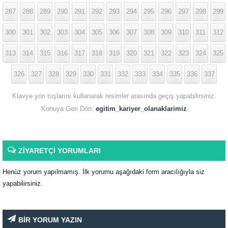
287
288
289
290
291
292
293
294
295
296
297
298
299
300
301
302
303
304
305
306
307
308
309
310
311
312
313
314
315
316
317
318
319
320
321
322
323
324
325
326
327
328
329
330
331
332
333
334
335
336
337
Klavye yön tuşlarını kullanarak resimler arasında geçiş yapabilirsiniz.
Konuya Geri Dön:
egitim_kariyer_olanaklarimiz
ZİYARETÇİ YORUMLARI
Henüz yorum yapılmamış. İlk yorumu aşağıdaki form aracılığıyla siz
yapabilirsiniz.
BİR YORUM YAZIN