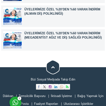
Ada No:1/62 Yenimahalle/ ANKARA EĞİTMEN: Sevgi
AKKUZU İLETİŞİM: iletisim@kimyager.orgBAŞVURU
ÜYELERIMIZE ÖZEL %20’DEN %60 VARAN İNDIRIM
İRTİBAT NUMARASI:0530 500 68...
(ALMAN DIŞ POLIKLINIĞI)
ÜYELERIMIZE ÖZEL %20’DEN %60 VARAN İNDIRIM
(MEGADENTIST AĞIZ VE DIŞ SAĞLIĞI POLIKLINIĞI)
Müşteri Temsilcisi
Bizi Sosyal Medyada Takip Edin
Cevap Yaz
Dükkan
Temsilcilik Başvuru
İktisadi İşletme
Bağış Yapmak İçin
1
E-Posta
Faaliyet Raporları
Uluslararası İşbirlikler