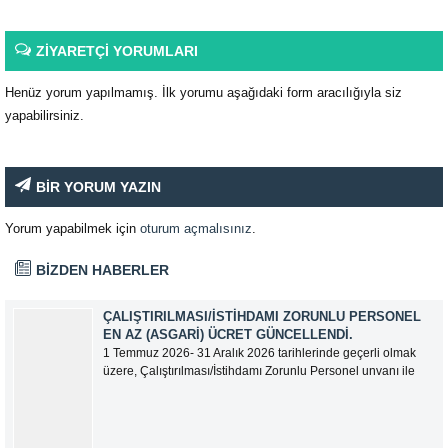
ZİYARETÇİ YORUMLARI
Henüz yorum yapılmamış. İlk yorumu aşağıdaki form aracılığıyla siz
yapabilirsiniz.
BİR YORUM YAZIN
Yorum yapabilmek için
oturum açmalısınız
.
BİZDEN HABERLER
ÇALIŞTIRILMASI/İSTIHDAMI ZORUNLU PERSONEL
EN AZ (ASGARI) ÜCRET GÜNCELLENDI.
1 Temmuz 2026- 31 Aralık 2026 tarihlerinde geçerli olmak
üzere, Çalıştırılması/İstihdamı Zorunlu Personel unvanı ile
tam zamanlı olarak çalışan üyelerimizin asgari aylık net
ücreti 95.500,00 TL (Doksan Beş Bin Beş Yüz Türk Lirası)
olarak güncellemiştir.