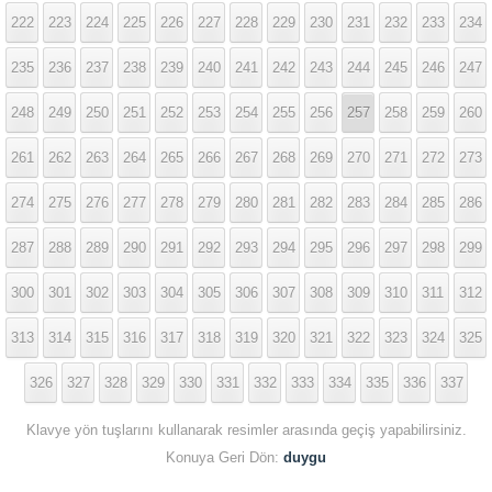
222
223
224
225
226
227
228
229
230
231
232
233
234
235
236
237
238
239
240
241
242
243
244
245
246
247
248
249
250
251
252
253
254
255
256
257
258
259
260
261
262
263
264
265
266
267
268
269
270
271
272
273
274
275
276
277
278
279
280
281
282
283
284
285
286
287
288
289
290
291
292
293
294
295
296
297
298
299
300
301
302
303
304
305
306
307
308
309
310
311
312
313
314
315
316
317
318
319
320
321
322
323
324
325
326
327
328
329
330
331
332
333
334
335
336
337
Klavye yön tuşlarını kullanarak resimler arasında geçiş yapabilirsiniz.
Konuya Geri Dön:
duygu