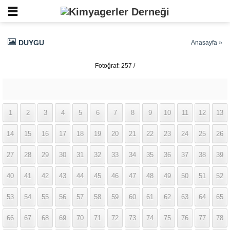
DUYGU
Anasayfa
»
Fotoğraf: 257 /
337
1
2
3
4
5
6
7
8
9
10
11
12
13
14
15
16
17
18
19
20
21
22
23
24
25
26
27
28
29
30
31
32
33
34
35
36
37
38
39
40
41
42
43
44
45
46
47
48
49
50
51
52
53
54
55
56
57
58
59
60
61
62
63
64
65
66
67
68
69
70
71
72
73
74
75
76
77
78