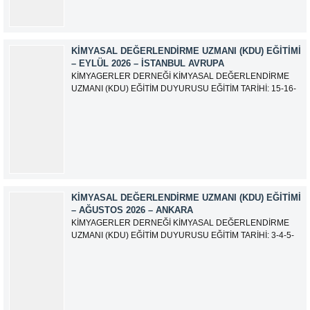
KIMYASAL DEĞERLENDIRME UZMANI (KDU) EĞITIMI
– EYLÜL 2026 – İSTANBUL AVRUPA
KİMYAGERLER DERNEĞİ KİMYASAL DEĞERLENDİRME
UZMANI (KDU) EĞİTİM DUYURUSU EĞİTİM TARİHİ: 15-16-
17-18-21-22-23-24 Eylül 2026 SINAV TARİHİ: 25 Eylül 2026
ADRES: Atatürk Bulvarı İkitelli OSB Giyim Sanatkarları Sitesi
2.ada B Blok Kat:6 No:604/1 Başakşehir 34490 İSTANBUL
EĞİTMEN: Serdar KASAP İLETİŞİM:
iletisim@kimyager.orgBAŞVURU İRTİBAT...
KIMYASAL DEĞERLENDIRME UZMANI (KDU) EĞITIMI
– AĞUSTOS 2026 – ANKARA
KİMYAGERLER DERNEĞİ KİMYASAL DEĞERLENDİRME
UZMANI (KDU) EĞİTİM DUYURUSU EĞİTİM TARİHİ: 3-4-5-
6-7-10-11-12 Ağustos 2026 SINAV TARİHİ: 13 Ağustos 2026
ADRES: Kardelen Mah. 2050 As Barınak 2 Sitesi D:15045
Ada No:1/62 Yenimahalle/ ANKARA EĞİTMEN: Sevgi
AKKUZU İLETİŞİM: iletisim@kimyager.orgBAŞVURU
İRTİBAT NUMARASI:0530 500 68...