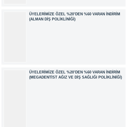
ÜYELERIMIZE ÖZEL %20’DEN %60 VARAN İNDIRIM
(ALMAN DIŞ POLIKLINIĞI)
ÜYELERIMIZE ÖZEL %20’DEN %60 VARAN İNDIRIM
(MEGADENTIST AĞIZ VE DIŞ SAĞLIĞI POLIKLINIĞI)