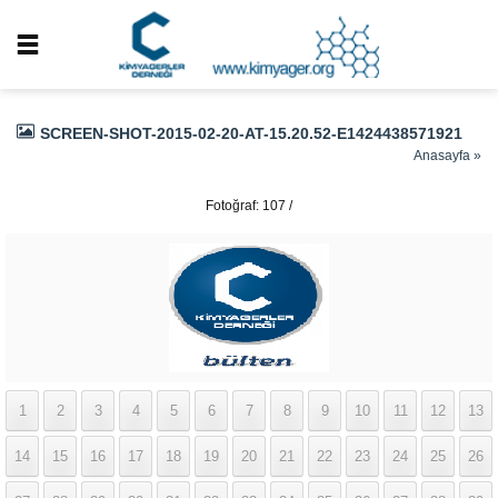
SCREEN-SHOT-2015-02-20-AT-15.20.52-E1424438571921
Anasayfa
»
Fotoğraf: 107 /
337
1
2
3
4
5
6
7
8
9
10
11
12
13
14
15
16
17
18
19
20
21
22
23
24
25
26