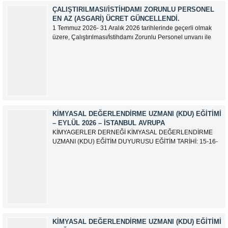
ÇALIŞTIRILMASI/İSTIHDAMI ZORUNLU PERSONEL
EN AZ (ASGARI) ÜCRET GÜNCELLENDI.
1 Temmuz 2026- 31 Aralık 2026 tarihlerinde geçerli olmak
üzere, Çalıştırılması/İstihdamı Zorunlu Personel unvanı ile
tam zamanlı olarak çalışan üyelerimizin asgari aylık net
ücreti 95.500,00 TL (Doksan Beş Bin Beş Yüz Türk Lirası)
olarak güncellemiştir.
KIMYASAL DEĞERLENDIRME UZMANI (KDU) EĞITIMI
– EYLÜL 2026 – İSTANBUL AVRUPA
KİMYAGERLER DERNEĞİ KİMYASAL DEĞERLENDİRME
UZMANI (KDU) EĞİTİM DUYURUSU EĞİTİM TARİHİ: 15-16-
17-18-21-22-23-24 Eylül 2026 SINAV TARİHİ: 25 Eylül 2026
ADRES: Atatürk Bulvarı İkitelli OSB Giyim Sanatkarları Sitesi
2.ada B Blok Kat:6 No:604/1 Başakşehir 34490 İSTANBUL
EĞİTMEN: Serdar KASAP İLETİŞİM:
iletisim@kimyager.orgBAŞVURU İRTİBAT...
KIMYASAL DEĞERLENDIRME UZMANI (KDU) EĞITIMI