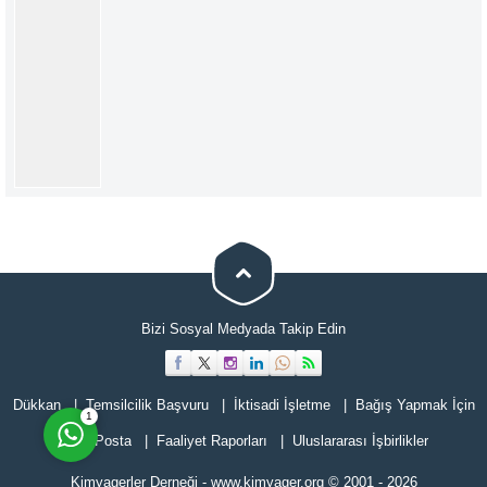
Müşteri Temsilcisi
Bizi Sosyal Medyada Takip Edin
Cevap Yaz
Dükkan
Temsilcilik Başvuru
İktisadi İşletme
Bağış Yapmak İçin
1
E-Posta
Faaliyet Raporları
Uluslararası İşbirlikler
Kimyagerler Derneği
-
www.kimyager.org
© 2001
- 2026