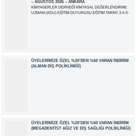
– AĞUSTOS 2026 – ANKARA
KİMYAGERLER DERNEĞİ KİMYASAL DEĞERLENDİRME
UZMANI (KDU) EĞİTİM DUYURUSU EĞİTİM TARİHİ: 3-4-5-
6-7-10-11-12 Ağustos 2026 SINAV TARİHİ: 13 Ağustos 2026
ADRES: Kardelen Mah. 2050 As Barınak 2 Sitesi D:15045
Ada No:1/62 Yenimahalle/ ANKARA EĞİTMEN: Sevgi
AKKUZU İLETİŞİM: iletisim@kimyager.orgBAŞVURU
İRTİBAT NUMARASI:0530 500 68...
ÜYELERIMIZE ÖZEL %20’DEN %60 VARAN İNDIRIM
(ALMAN DIŞ POLIKLINIĞI)
ÜYELERIMIZE ÖZEL %20’DEN %60 VARAN İNDIRIM
(MEGADENTIST AĞIZ VE DIŞ SAĞLIĞI POLIKLINIĞI)