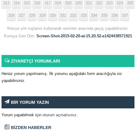
313
314
315
316
317
318
319
320
321
322
323
324
325
326
327
328
329
330
331
332
333
334
335
336
337
Klavye yön tuşlarını kullanarak resimler arasında geçiş yapabilirsiniz.
Konuya Geri Dön:
Screen-Shot-2015-02-20-at-15.20.52-e1424438571921
ZİYARETÇİ YORUMLARI
Henüz yorum yapılmamış. İlk yorumu aşağıdaki form aracılığıyla siz
yapabilirsiniz.
BİR YORUM YAZIN
Yorum yapabilmek için
oturum açmalısınız
.
BİZDEN HABERLER