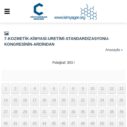
7-KOZMETIK-KIMYASI-URETIMI-STANDARDIZASYONU-
KONGRESININ-ARDINDAN
Anasayfa
»
Fotoğraf: 303 /
337
1
2
3
4
5
6
7
8
9
10
11
12
13
14
15
16
17
18
19
20
21
22
23
24
25
26
27
28
29
30
31
32
33
34
35
36
37
38
39
40
41
42
43
44
45
46
47
48
49
50
51
52