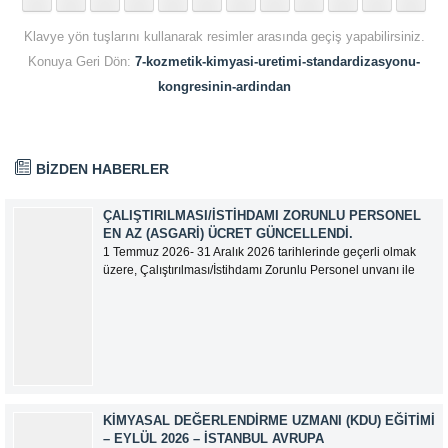
Klavye yön tuşlarını kullanarak resimler arasında geçiş yapabilirsiniz.
Konuya Geri Dön:
7-kozmetik-kimyasi-uretimi-standardizasyonu-
kongresinin-ardindan
BİZDEN HABERLER
ÇALIŞTIRILMASI/İSTIHDAMI ZORUNLU PERSONEL
EN AZ (ASGARI) ÜCRET GÜNCELLENDI.
1 Temmuz 2026- 31 Aralık 2026 tarihlerinde geçerli olmak
üzere, Çalıştırılması/İstihdamı Zorunlu Personel unvanı ile
tam zamanlı olarak çalışan üyelerimizin asgari aylık net
ücreti 95.500,00 TL (Doksan Beş Bin Beş Yüz Türk Lirası)
olarak güncellemiştir.
KIMYASAL DEĞERLENDIRME UZMANI (KDU) EĞITIMI
– EYLÜL 2026 – İSTANBUL AVRUPA