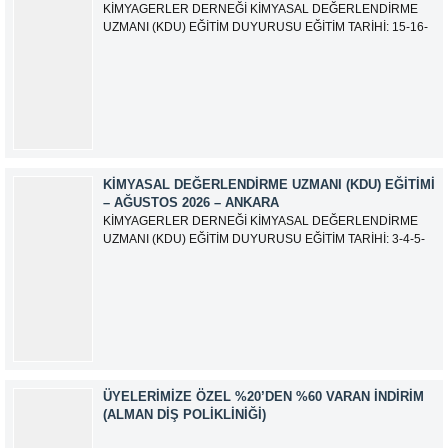
KİMYAGERLER DERNEĞİ KİMYASAL DEĞERLENDİRME
UZMANI (KDU) EĞİTİM DUYURUSU EĞİTİM TARİHİ: 15-16-
17-18-21-22-23-24 Eylül 2026 SINAV TARİHİ: 25 Eylül 2026
ADRES: Atatürk Bulvarı İkitelli OSB Giyim Sanatkarları Sitesi
2.ada B Blok Kat:6 No:604/1 Başakşehir 34490 İSTANBUL
EĞİTMEN: Serdar KASAP İLETİŞİM:
iletisim@kimyager.orgBAŞVURU İRTİBAT...
KIMYASAL DEĞERLENDIRME UZMANI (KDU) EĞITIMI
– AĞUSTOS 2026 – ANKARA
KİMYAGERLER DERNEĞİ KİMYASAL DEĞERLENDİRME
UZMANI (KDU) EĞİTİM DUYURUSU EĞİTİM TARİHİ: 3-4-5-
6-7-10-11-12 Ağustos 2026 SINAV TARİHİ: 13 Ağustos 2026
ADRES: Kardelen Mah. 2050 As Barınak 2 Sitesi D:15045
Ada No:1/62 Yenimahalle/ ANKARA EĞİTMEN: Sevgi
AKKUZU İLETİŞİM: iletisim@kimyager.orgBAŞVURU
İRTİBAT NUMARASI:0530 500 68...
ÜYELERIMIZE ÖZEL %20’DEN %60 VARAN İNDIRIM
(ALMAN DIŞ POLIKLINIĞI)