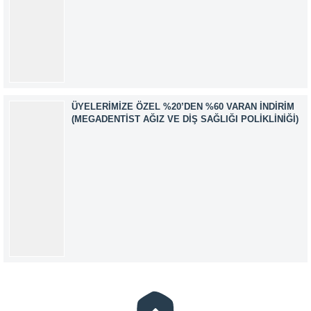
ÜYELERIMIZE ÖZEL %20’DEN %60 VARAN İNDIRIM
(MEGADENTIST AĞIZ VE DIŞ SAĞLIĞI POLIKLINIĞI)
Müşteri Temsilcisi