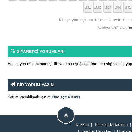
331
332
333
334
335
Klavye yön tuşlarını kullanarak resimler ar
Konuya Geri Dön:
s
ZİYARETÇİ YORUMLARI
Henüz yorum yapılmamış. İlk yorumu aşağıdaki form aracılığıyla siz yapab
BİR YORUM YAZIN
Yorum yapabilmek için
oturum açmalısınız
.
Dükkan
Temsilcilik Başvuru
Faaliyet Raporları
Uluslarar