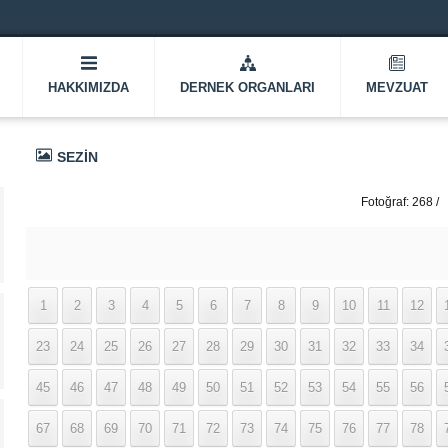
HAKKIMIZDA
DERNEK ORGANLARI
MEVZUAT
SEZIN
Fotoğraf: 268 /
337
1
2
3
4
5
6
7
8
9
10
11
12
23
24
25
26
27
28
29
30
31
32
33
34
45
46
47
48
49
50
51
52
53
54
55
56
67
68
69
70
71
72
73
74
75
76
77
78