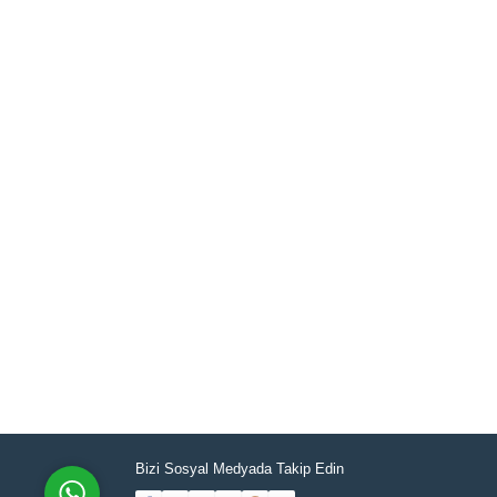
Müşteri Temsilcisi
Cevap Yaz
Bizi Sosyal Medyada Takip Edin