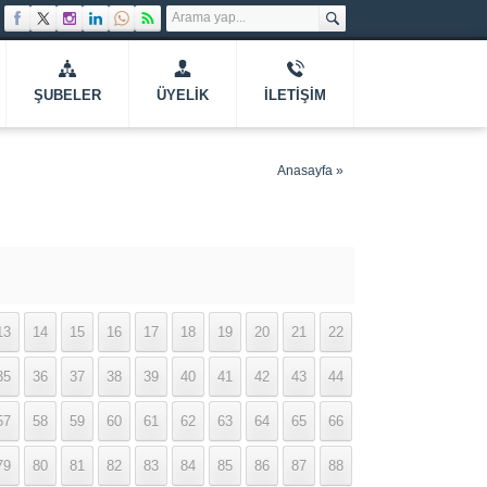
ŞUBELER
ÜYELIK
İLETIŞIM
Anasayfa
»
13
14
15
16
17
18
19
20
21
22
35
36
37
38
39
40
41
42
43
44
57
58
59
60
61
62
63
64
65
66
79
80
81
82
83
84
85
86
87
88