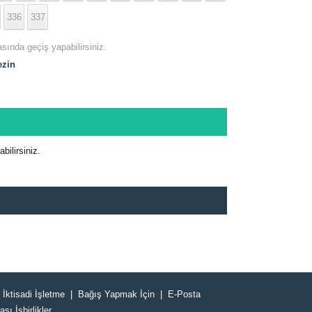
336
337
asında geçiş yapabilirsiniz.
ezin
ilirsiniz.
İktisadi İşletme
Bağış Yapmak İçin
E-Posta
ası İşbirlikler