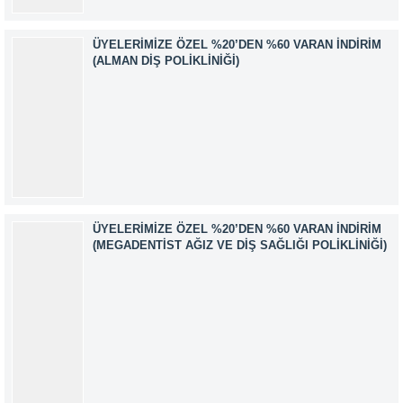
ÜYELERIMIZE ÖZEL %20’DEN %60 VARAN İNDIRIM
(ALMAN DIŞ POLIKLINIĞI)
ÜYELERIMIZE ÖZEL %20’DEN %60 VARAN İNDIRIM
(MEGADENTIST AĞIZ VE DIŞ SAĞLIĞI POLIKLINIĞI)