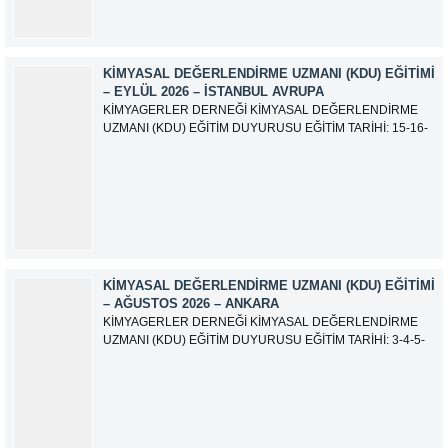
KIMYASAL DEĞERLENDIRME UZMANI (KDU) EĞITIMI
– EYLÜL 2026 – İSTANBUL AVRUPA
KİMYAGERLER DERNEĞİ KİMYASAL DEĞERLENDİRME
UZMANI (KDU) EĞİTİM DUYURUSU EĞİTİM TARİHİ: 15-16-
17-18-21-22-23-24 Eylül 2026 SINAV TARİHİ: 25 Eylül 2026
ADRES: Atatürk Bulvarı İkitelli OSB Giyim Sanatkarları Sitesi
2.ada B Blok Kat:6 No:604/1 Başakşehir 34490 İSTANBUL
EĞİTMEN: Serdar KASAP İLETİŞİM:
iletisim@kimyager.orgBAŞVURU İRTİBAT...
KIMYASAL DEĞERLENDIRME UZMANI (KDU) EĞITIMI
– AĞUSTOS 2026 – ANKARA
KİMYAGERLER DERNEĞİ KİMYASAL DEĞERLENDİRME
UZMANI (KDU) EĞİTİM DUYURUSU EĞİTİM TARİHİ: 3-4-5-
6-7-10-11-12 Ağustos 2026 SINAV TARİHİ: 13 Ağustos 2026
ADRES: Kardelen Mah. 2050 As Barınak 2 Sitesi D:15045
Ada No:1/62 Yenimahalle/ ANKARA EĞİTMEN: Sevgi
AKKUZU İLETİŞİM: iletisim@kimyager.orgBAŞVURU
İRTİBAT NUMARASI:0530 500 68...