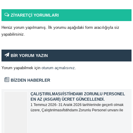
ZİYARETÇİ YORUMLARI
Henüz yorum yapılmamış. İlk yorumu aşağıdaki form aracılığıyla siz
yapabilirsiniz.
BİR YORUM YAZIN
Yorum yapabilmek için
oturum açmalısınız
.
BİZDEN HABERLER
ÇALIŞTIRILMASI/İSTIHDAMI ZORUNLU PERSONEL
EN AZ (ASGARI) ÜCRET GÜNCELLENDI.
1 Temmuz 2026- 31 Aralık 2026 tarihlerinde geçerli olmak
üzere, Çalıştırılması/İstihdamı Zorunlu Personel unvanı ile
tam zamanlı olarak çalışan üyelerimizin asgari aylık net
ücreti 95.500,00 TL (Doksan Beş Bin Beş Yüz Türk Lirası)
olarak güncellemiştir.