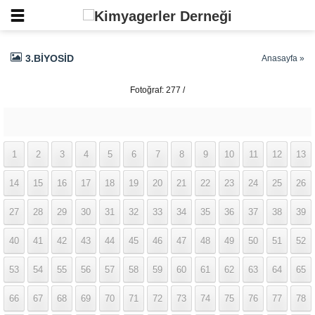
3.BIYOSID
Anasayfa
»
Fotoğraf: 277 /
337
1
2
3
4
5
6
7
8
9
10
11
12
13
14
15
16
17
18
19
20
21
22
23
24
25
26
27
28
29
30
31
32
33
34
35
36
37
38
39
40
41
42
43
44
45
46
47
48
49
50
51
52
53
54
55
56
57
58
59
60
61
62
63
64
65
66
67
68
69
70
71
72
73
74
75
76
77
78