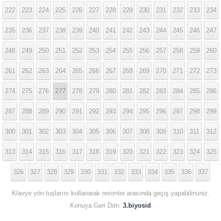
222
223
224
225
226
227
228
229
230
231
232
233
234
235
236
237
238
239
240
241
242
243
244
245
246
247
248
249
250
251
252
253
254
255
256
257
258
259
260
261
262
263
264
265
266
267
268
269
270
271
272
273
274
275
276
277
278
279
280
281
282
283
284
285
286
287
288
289
290
291
292
293
294
295
296
297
298
299
300
301
302
303
304
305
306
307
308
309
310
311
312
313
314
315
316
317
318
319
320
321
322
323
324
325
326
327
328
329
330
331
332
333
334
335
336
337
Klavye yön tuşlarını kullanarak resimler arasında geçiş yapabilirsiniz.
Konuya Geri Dön:
3.biyosid