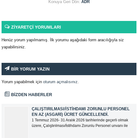
Konuya Geri Dön:
ADR
ZİYARETÇİ YORUMLARI
Henüz yorum yapılmamış. İlk yorumu aşağıdaki form aracılığıyla siz
yapabilirsiniz.
BİR YORUM YAZIN
Yorum yapabilmek için
oturum açmalısınız
.
BİZDEN HABERLER
ÇALIŞTIRILMASI/İSTIHDAMI ZORUNLU PERSONEL
EN AZ (ASGARI) ÜCRET GÜNCELLENDI.
1 Temmuz 2026- 31 Aralık 2026 tarihlerinde geçerli olmak
üzere, Çalıştırılması/İstihdamı Zorunlu Personel unvanı ile
tam zamanlı olarak çalışan üyelerimizin asgari aylık net
ücreti 95.500,00 TL (Doksan Beş Bin Beş Yüz Türk Lirası)