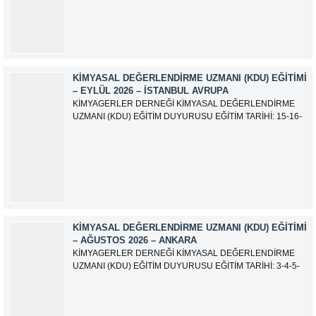
olarak güncellemiştir.
KIMYASAL DEĞERLENDIRME UZMANI (KDU) EĞITIMI
– EYLÜL 2026 – İSTANBUL AVRUPA
KİMYAGERLER DERNEĞİ KİMYASAL DEĞERLENDİRME
UZMANI (KDU) EĞİTİM DUYURUSU EĞİTİM TARİHİ: 15-16-
17-18-21-22-23-24 Eylül 2026 SINAV TARİHİ: 25 Eylül 2026
ADRES: Atatürk Bulvarı İkitelli OSB Giyim Sanatkarları Sitesi
2.ada B Blok Kat:6 No:604/1 Başakşehir 34490 İSTANBUL
EĞİTMEN: Serdar KASAP İLETİŞİM:
iletisim@kimyager.orgBAŞVURU İRTİBAT...
KIMYASAL DEĞERLENDIRME UZMANI (KDU) EĞITIMI
– AĞUSTOS 2026 – ANKARA
KİMYAGERLER DERNEĞİ KİMYASAL DEĞERLENDİRME
UZMANI (KDU) EĞİTİM DUYURUSU EĞİTİM TARİHİ: 3-4-5-
6-7-10-11-12 Ağustos 2026 SINAV TARİHİ: 13 Ağustos 2026
ADRES: Kardelen Mah. 2050 As Barınak 2 Sitesi D:15045
Ada No:1/62 Yenimahalle/ ANKARA EĞİTMEN: Sevgi