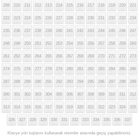
209
210
211
212
213
214
215
216
217
218
219
220
221
222
223
224
225
226
227
228
229
230
231
232
233
234
235
236
237
238
239
240
241
242
243
244
245
246
247
248
249
250
251
252
253
254
255
256
257
258
259
260
261
262
263
264
265
266
267
268
269
270
271
272
273
274
275
276
277
278
279
280
281
282
283
284
285
286
287
288
289
290
291
292
293
294
295
296
297
298
299
300
301
302
303
304
305
306
307
308
309
310
311
312
313
314
315
316
317
318
319
320
321
322
323
324
325
326
327
328
329
330
331
332
333
334
335
336
337
Klavye yön tuşlarını kullanarak resimler arasında geçiş yapabilirsiniz.