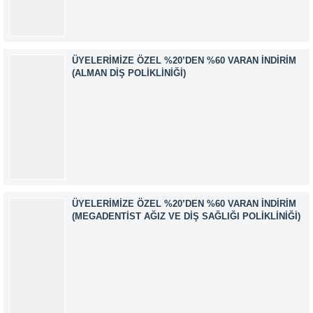
AKKUZU İLETİŞİM: iletisim@kimyager.orgBAŞVURU
İRTİBAT NUMARASI:0530 500 68...
ÜYELERIMIZE ÖZEL %20’DEN %60 VARAN İNDIRIM
(ALMAN DIŞ POLIKLINIĞI)
ÜYELERIMIZE ÖZEL %20’DEN %60 VARAN İNDIRIM
(MEGADENTIST AĞIZ VE DIŞ SAĞLIĞI POLIKLINIĞI)