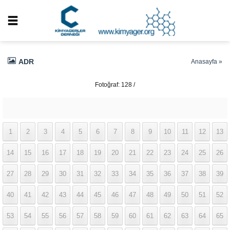
ADR
Anasayfa
»
Fotoğraf: 128 /
337
1
2
3
4
5
6
7
8
9
10
11
12
13
14
15
16
17
18
19
20
21
22
23
24
25
26
27
28
29
30
31
32
33
34
35
36
37
38
39
40
41
42
43
44
45
46
47
48
49
50
51
52
53
54
55
56
57
58
59
60
61
62
63
64
65