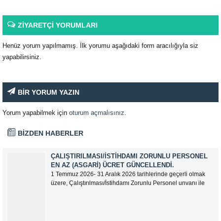
ZİYARETÇİ YORUMLARI
Henüz yorum yapılmamış. İlk yorumu aşağıdaki form aracılığıyla siz
yapabilirsiniz.
BİR YORUM YAZIN
Yorum yapabilmek için
oturum açmalısınız
.
BİZDEN HABERLER
ÇALIŞTIRILMASI/İSTIHDAMI ZORUNLU PERSONEL
EN AZ (ASGARI) ÜCRET GÜNCELLENDI.
1 Temmuz 2026- 31 Aralık 2026 tarihlerinde geçerli olmak
üzere, Çalıştırılması/İstihdamı Zorunlu Personel unvanı ile
tam zamanlı olarak çalışan üyelerimizin asgari aylık net
ücreti 95.500,00 TL (Doksan Beş Bin Beş Yüz Türk Lirası)
olarak güncellemiştir.