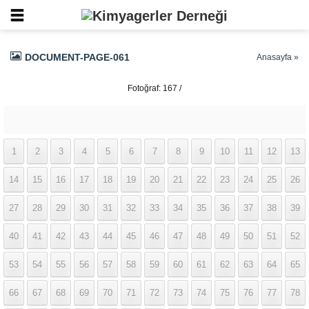
DOCUMENT-PAGE-061
Anasayfa
»
Fotoğraf: 167 /
337
1
2
3
4
5
6
7
8
9
10
11
12
13
14
15
16
17
18
19
20
21
22
23
24
25
26
27
28
29
30
31
32
33
34
35
36
37
38
39
40
41
42
43
44
45
46
47
48
49
50
51
52
53
54
55
56
57
58
59
60
61
62
63
64
65
66
67
68
69
70
71
72
73
74
75
76
77
78