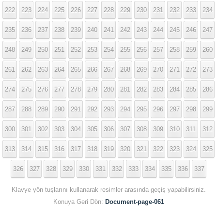
222
223
224
225
226
227
228
229
230
231
232
233
234
235
236
237
238
239
240
241
242
243
244
245
246
247
248
249
250
251
252
253
254
255
256
257
258
259
260
261
262
263
264
265
266
267
268
269
270
271
272
273
274
275
276
277
278
279
280
281
282
283
284
285
286
287
288
289
290
291
292
293
294
295
296
297
298
299
300
301
302
303
304
305
306
307
308
309
310
311
312
313
314
315
316
317
318
319
320
321
322
323
324
325
326
327
328
329
330
331
332
333
334
335
336
337
Klavye yön tuşlarını kullanarak resimler arasında geçiş yapabilirsiniz.
Konuya Geri Dön:
Document-page-061