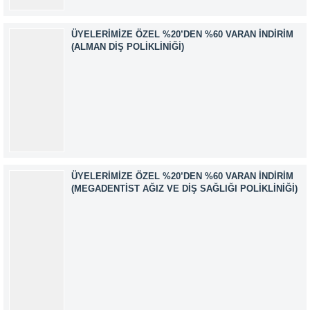
ÜYELERIMIZE ÖZEL %20’DEN %60 VARAN İNDIRIM
(ALMAN DIŞ POLIKLINIĞI)
ÜYELERIMIZE ÖZEL %20’DEN %60 VARAN İNDIRIM
(MEGADENTIST AĞIZ VE DIŞ SAĞLIĞI POLIKLINIĞI)