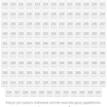
209
210
211
212
213
214
215
216
217
218
219
220
221
222
223
224
225
226
227
228
229
230
231
232
233
234
235
236
237
238
239
240
241
242
243
244
245
246
247
248
249
250
251
252
253
254
255
256
257
258
259
260
261
262
263
264
265
266
267
268
269
270
271
272
273
274
275
276
277
278
279
280
281
282
283
284
285
286
287
288
289
290
291
292
293
294
295
296
297
298
299
300
301
302
303
304
305
306
307
308
309
310
311
312
313
314
315
316
317
318
319
320
321
322
323
324
325
326
327
328
329
330
331
332
333
334
335
336
337
Klavye yön tuşlarını kullanarak resimler arasında geçiş yapabilirsiniz.