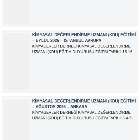
olarak güncellemiştir.
KIMYASAL DEĞERLENDIRME UZMANI (KDU) EĞITIMI
– EYLÜL 2026 – İSTANBUL AVRUPA
KİMYAGERLER DERNEĞİ KİMYASAL DEĞERLENDİRME
UZMANI (KDU) EĞİTİM DUYURUSU EĞİTİM TARİHİ: 15-16-
17-18-21-22-23-24 Eylül 2026 SINAV TARİHİ: 25 Eylül 2026
ADRES: Atatürk Bulvarı İkitelli OSB Giyim Sanatkarları Sitesi
2.ada B Blok Kat:6 No:604/1 Başakşehir 34490 İSTANBUL
EĞİTMEN: Serdar KASAP İLETİŞİM:
iletisim@kimyager.orgBAŞVURU İRTİBAT...
KIMYASAL DEĞERLENDIRME UZMANI (KDU) EĞITIMI
– AĞUSTOS 2026 – ANKARA
KİMYAGERLER DERNEĞİ KİMYASAL DEĞERLENDİRME
UZMANI (KDU) EĞİTİM DUYURUSU EĞİTİM TARİHİ: 3-4-5-
6-7-10-11-12 Ağustos 2026 SINAV TARİHİ: 13 Ağustos 2026
ADRES: Kardelen Mah. 2050 As Barınak 2 Sitesi D:15045
Ada No:1/62 Yenimahalle/ ANKARA EĞİTMEN: Sevgi