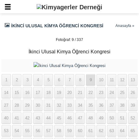
İKINCI ULUSAL KIMYA ÖĞRENCI KONGRESI
Anasayfa
»
Fotoğraf: 9 / 337
İkinci Ulusal Kimya Öğrenci Kongresi
1
2
3
4
5
6
7
8
9
10
11
12
13
14
15
16
17
18
19
20
21
22
23
24
25
26
27
28
29
30
31
32
33
34
35
36
37
38
39
40
41
42
43
44
45
46
47
48
49
50
51
52
53
54
55
56
57
58
59
60
61
62
63
64
65