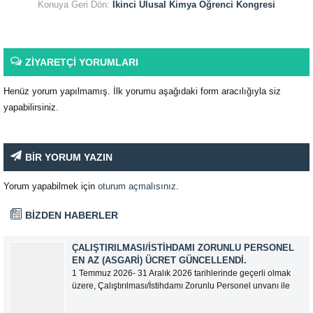
Konuya Geri Dön:
İkinci Ulusal Kimya Öğrenci Kongresi
ZİYARETÇİ YORUMLARI
Henüz yorum yapılmamış. İlk yorumu aşağıdaki form aracılığıyla siz
yapabilirsiniz.
BİR YORUM YAZIN
Yorum yapabilmek için
oturum açmalısınız
.
BİZDEN HABERLER
ÇALIŞTIRILMASI/İSTIHDAMI ZORUNLU PERSONEL
EN AZ (ASGARI) ÜCRET GÜNCELLENDI.
1 Temmuz 2026- 31 Aralık 2026 tarihlerinde geçerli olmak
üzere, Çalıştırılması/İstihdamı Zorunlu Personel unvanı ile
tam zamanlı olarak çalışan üyelerimizin asgari aylık net
ücreti 95.500,00 TL (Doksan Beş Bin Beş Yüz Türk Lirası)