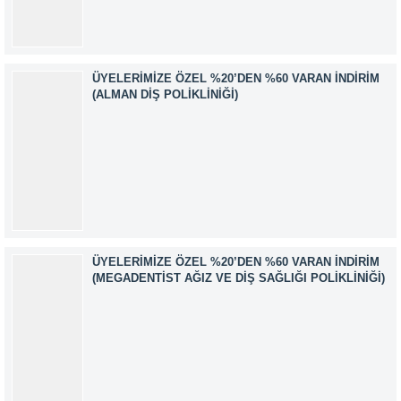
AKKUZU İLETİŞİM: iletisim@kimyager.orgBAŞVURU
İRTİBAT NUMARASI:0530 500 68...
ÜYELERIMIZE ÖZEL %20’DEN %60 VARAN İNDIRIM
(ALMAN DIŞ POLIKLINIĞI)
ÜYELERIMIZE ÖZEL %20’DEN %60 VARAN İNDIRIM
(MEGADENTIST AĞIZ VE DIŞ SAĞLIĞI POLIKLINIĞI)