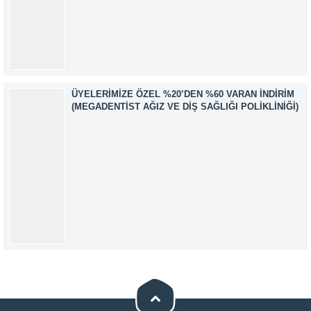
ÜYELERIMIZE ÖZEL %20’DEN %60 VARAN İNDIRIM
(MEGADENTIST AĞIZ VE DIŞ SAĞLIĞI POLIKLINIĞI)
Müşteri Temsilcisi