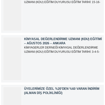
UZMANI (KDU) EĞİTİM DUYURUSU EĞİTİM TARİHİ: 15-16-
17-18-21-22-23-24 Eylül 2026 SINAV TARİHİ: 25 Eylül 2026
ADRES: Atatürk Bulvarı İkitelli OSB Giyim Sanatkarları Sitesi
2.ada B Blok Kat:6 No:604/1 Başakşehir 34490 İSTANBUL
EĞİTMEN: Serdar KASAP İLETİŞİM:
iletisim@kimyager.orgBAŞVURU İRTİBAT...
KIMYASAL DEĞERLENDIRME UZMANI (KDU) EĞITIMI
– AĞUSTOS 2026 – ANKARA
KİMYAGERLER DERNEĞİ KİMYASAL DEĞERLENDİRME
UZMANI (KDU) EĞİTİM DUYURUSU EĞİTİM TARİHİ: 3-4-5-
6-7-10-11-12 Ağustos 2026 SINAV TARİHİ: 13 Ağustos 2026
ADRES: Kardelen Mah. 2050 As Barınak 2 Sitesi D:15045
Ada No:1/62 Yenimahalle/ ANKARA EĞİTMEN: Sevgi
AKKUZU İLETİŞİM: iletisim@kimyager.orgBAŞVURU
İRTİBAT NUMARASI:0530 500 68...
ÜYELERIMIZE ÖZEL %20’DEN %60 VARAN İNDIRIM
(ALMAN DIŞ POLIKLINIĞI)