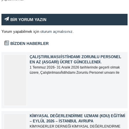
BİR YORUM YAZIN
Yorum yapabilmek için
oturum açmalısınız
.
BİZDEN HABERLER
ÇALIŞTIRILMASI/İSTIHDAMI ZORUNLU PERSONEL
EN AZ (ASGARI) ÜCRET GÜNCELLENDI.
1 Temmuz 2026- 31 Aralık 2026 tarihlerinde geçerli olmak
üzere, Çalıştırılması/İstihdamı Zorunlu Personel unvanı ile
tam zamanlı olarak çalışan üyelerimizin asgari aylık net
ücreti 95.500,00 TL (Doksan Beş Bin Beş Yüz Türk Lirası)
olarak güncellemiştir.
KIMYASAL DEĞERLENDIRME UZMANI (KDU) EĞITIMI
– EYLÜL 2026 – İSTANBUL AVRUPA
KİMYAGERLER DERNEĞİ KİMYASAL DEĞERLENDİRME