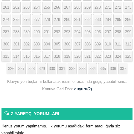
261
262
263
264
265
266
267
268
269
270
271
272
273
274
275
276
277
278
279
280
281
282
283
284
285
286
287
288
289
290
291
292
293
294
295
296
297
298
299
300
301
302
303
304
305
306
307
308
309
310
311
312
313
314
315
316
317
318
319
320
321
322
323
324
325
326
327
328
329
330
331
332
333
334
335
336
337
Klavye yön tuşlarını kullanarak resimler arasında geçiş yapabilirsiniz.
Konuya Geri Dön:
duyuru(2)
ZİYARETÇİ YORUMLARI
Henüz yorum yapılmamış. İlk yorumu aşağıdaki form aracılığıyla siz
yapabilirsiniz.