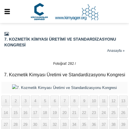
7. KOZMETIK KIMYASI ÜRETIMI VE STANDARDIZASYONU
KONGRESI
Anasayfa
»
Fotoğraf: 282 /
337
7. Kozmetik Kimyası Üretimi ve Standardizasyonu Kongresi
1
2
3
4
5
6
7
8
9
10
11
12
13
14
15
16
17
18
19
20
21
22
23
24
25
26
27
28
29
30
31
32
33
34
35
36
37
38
39