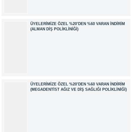
İRTİBAT NUMARASI:0530 500 68...
ÜYELERIMIZE ÖZEL %20’DEN %60 VARAN İNDIRIM
(ALMAN DIŞ POLIKLINIĞI)
ÜYELERIMIZE ÖZEL %20’DEN %60 VARAN İNDIRIM
(MEGADENTIST AĞIZ VE DIŞ SAĞLIĞI POLIKLINIĞI)