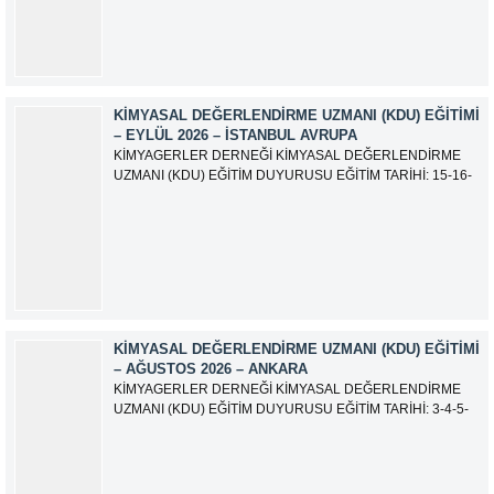
olarak güncellemiştir.
KIMYASAL DEĞERLENDIRME UZMANI (KDU) EĞITIMI
– EYLÜL 2026 – İSTANBUL AVRUPA
KİMYAGERLER DERNEĞİ KİMYASAL DEĞERLENDİRME
UZMANI (KDU) EĞİTİM DUYURUSU EĞİTİM TARİHİ: 15-16-
17-18-21-22-23-24 Eylül 2026 SINAV TARİHİ: 25 Eylül 2026
ADRES: Atatürk Bulvarı İkitelli OSB Giyim Sanatkarları Sitesi
2.ada B Blok Kat:6 No:604/1 Başakşehir 34490 İSTANBUL
EĞİTMEN: Serdar KASAP İLETİŞİM:
iletisim@kimyager.orgBAŞVURU İRTİBAT...
KIMYASAL DEĞERLENDIRME UZMANI (KDU) EĞITIMI
– AĞUSTOS 2026 – ANKARA
KİMYAGERLER DERNEĞİ KİMYASAL DEĞERLENDİRME
UZMANI (KDU) EĞİTİM DUYURUSU EĞİTİM TARİHİ: 3-4-5-
6-7-10-11-12 Ağustos 2026 SINAV TARİHİ: 13 Ağustos 2026
ADRES: Kardelen Mah. 2050 As Barınak 2 Sitesi D:15045
Ada No:1/62 Yenimahalle/ ANKARA EĞİTMEN: Sevgi
AKKUZU İLETİŞİM: iletisim@kimyager.orgBAŞVURU