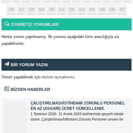
326
327
328
329
330
331
332
333
334
335
336
337
ZİYARETÇİ YORUMLARI
Henüz yorum yapılmamış. İlk yorumu aşağıdaki form aracılığıyla siz
yapabilirsiniz.
BİR YORUM YAZIN
Yorum yapabilmek için
oturum açmalısınız
.
BİZDEN HABERLER
ÇALIŞTIRILMASI/İSTIHDAMI ZORUNLU PERSONEL
EN AZ (ASGARI) ÜCRET GÜNCELLENDI.
1 Temmuz 2026- 31 Aralık 2026 tarihlerinde geçerli olmak
üzere, Çalıştırılması/İstihdamı Zorunlu Personel unvanı ile
tam zamanlı olarak çalışan üyelerimizin asgari aylık net
ücreti 95.500,00 TL (Doksan Beş Bin Beş Yüz Türk Lirası)