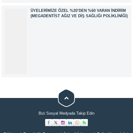
ÜYELERIMIZE ÖZEL %20’DEN %60 VARAN İNDIRIM
(MEGADENTIST AĞIZ VE DIŞ SAĞLIĞI POLIKLINIĞI)
Müşteri Temsilcisi
Bizi Sosyal Medyada Takip Edin
Cevap Yaz