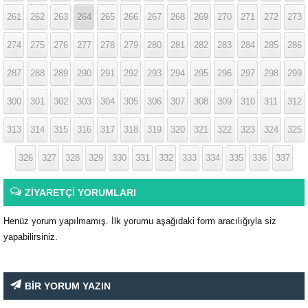
261
262
263
264
265
266
267
268
269
270
271
272
273
274
275
276
277
278
279
280
281
282
283
284
285
286
287
288
289
290
291
292
293
294
295
296
297
298
299
300
301
302
303
304
305
306
307
308
309
310
311
312
313
314
315
316
317
318
319
320
321
322
323
324
325
326
327
328
329
330
331
332
333
334
335
336
337
ZİYARETÇİ YORUMLARI
Henüz yorum yapılmamış. İlk yorumu aşağıdaki form aracılığıyla siz
yapabilirsiniz.
BİR YORUM YAZIN