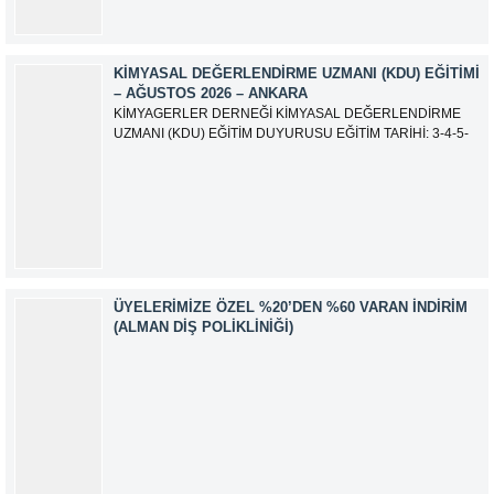
KIMYASAL DEĞERLENDIRME UZMANI (KDU) EĞITIMI
– AĞUSTOS 2026 – ANKARA
KİMYAGERLER DERNEĞİ KİMYASAL DEĞERLENDİRME
UZMANI (KDU) EĞİTİM DUYURUSU EĞİTİM TARİHİ: 3-4-5-
6-7-10-11-12 Ağustos 2026 SINAV TARİHİ: 13 Ağustos 2026
ADRES: Kardelen Mah. 2050 As Barınak 2 Sitesi D:15045
Ada No:1/62 Yenimahalle/ ANKARA EĞİTMEN: Sevgi
AKKUZU İLETİŞİM: iletisim@kimyager.orgBAŞVURU
İRTİBAT NUMARASI:0530 500 68...
ÜYELERIMIZE ÖZEL %20’DEN %60 VARAN İNDIRIM
(ALMAN DIŞ POLIKLINIĞI)