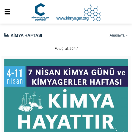
KIMYA HAFTASI
Anasayfa
»
Fotoğraf: 264 /
337