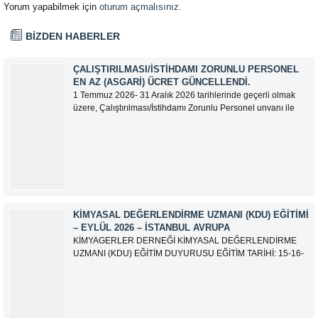
Yorum yapabilmek için
oturum açmalısınız
.
BİZDEN HABERLER
ÇALIŞTIRILMASI/İSTIHDAMI ZORUNLU PERSONEL
EN AZ (ASGARI) ÜCRET GÜNCELLENDI.
1 Temmuz 2026- 31 Aralık 2026 tarihlerinde geçerli olmak
üzere, Çalıştırılması/İstihdamı Zorunlu Personel unvanı ile
tam zamanlı olarak çalışan üyelerimizin asgari aylık net
ücreti 95.500,00 TL (Doksan Beş Bin Beş Yüz Türk Lirası)
olarak güncellemiştir.
KIMYASAL DEĞERLENDIRME UZMANI (KDU) EĞITIMI
– EYLÜL 2026 – İSTANBUL AVRUPA
KİMYAGERLER DERNEĞİ KİMYASAL DEĞERLENDİRME
UZMANI (KDU) EĞİTİM DUYURUSU EĞİTİM TARİHİ: 15-16-
17-18-21-22-23-24 Eylül 2026 SINAV TARİHİ: 25 Eylül 2026
ADRES: Atatürk Bulvarı İkitelli OSB Giyim Sanatkarları Sitesi
2.ada B Blok Kat:6 No:604/1 Başakşehir 34490 İSTANBUL
EĞİTMEN: Serdar KASAP İLETİŞİM:
iletisim@kimyager.orgBAŞVURU İRTİBAT...